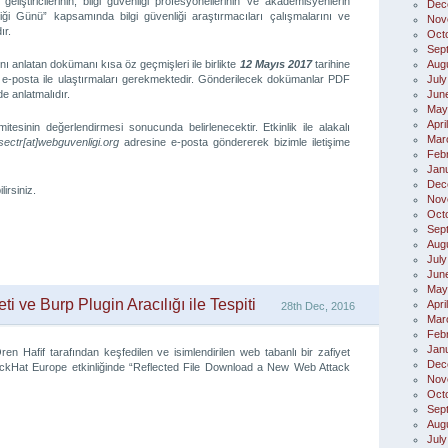
liştiricilerinin, bilgi güvenliği profesyonellerinin ve akademisyenlerin
Dec
ği Günü” kapsamında bilgi güvenliği araştırmacıları çalışmalarını ve
Nov
ır.
Oct
Sep
ı anlatan dokümanı kısa öz geçmişleri ile birlikte
12 Mayıs 2017
tarihine
Aug
e-posta ile ulaştırmaları gerekmektedir. Gönderilecek dokümanlar PDF
July
de anlatmalıdır.
Jun
May
Apri
sinin değerlendirmesi sonucunda belirlenecektir. Etkinlik ile alakalı
Mar
sectr[at]webguvenligi.org
adresine e-posta göndererek bizimle iletişime
Feb
Jan
Dec
lirsiniz.
Nov
Oct
Sep
Aug
July
Jun
May
i ve Burp Plugin Aracılığı ile Tespiti
Apri
28th Dec, 2016
Mar
Feb
Jan
en Hafif tarafından keşfedilen ve isimlendirilen web tabanlı bir zafiyet
Dec
lackHat Europe etkinliğinde “Reflected File Download a New Web Attack
Nov
Oct
Sep
Aug
July