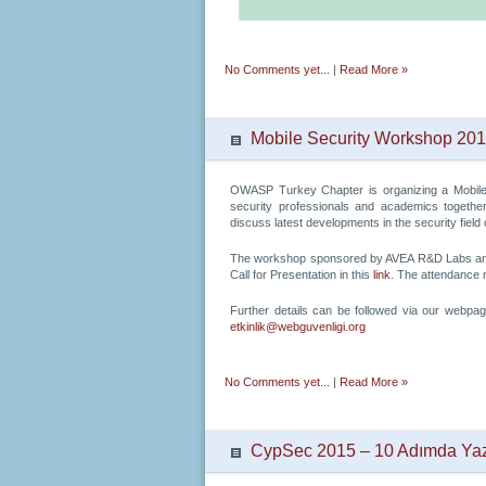
No Comments yet...
|
Read More »
Mobile Security Workshop 20
OWASP Turkey Chapter is organizing a Mobile S
security professionals and academics togeth
discuss latest developments in the security field
The workshop sponsored by AVEA R&D Labs and T
Call for Presentation in this
link
. The attendance r
Further details can be followed via our webpa
etkinlik@webguvenligi.org
No Comments yet...
|
Read More »
CypSec 2015 – 10 Adımda Yaz