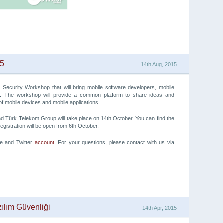
15
14th Aug, 2015
ecurity Workshop that will bring mobile software developers, mobile
er. The workshop will provide a common platform to share ideas and
 of mobile devices and mobile applications.
ürk Telekom Group will take place on 14th October. You can find the
egistration will be open from 6th October.
ge and Twitter
account
. For your questions, please contact with us via
ılım Güvenliği
14th Apr, 2015