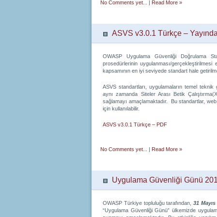
No Comments yet...
|
Read More »
ASVS v3.0.1 Türkçe – Yayında
OWASP Uygulama Güvenliği Doğrulama Stan
prosedürlerinin uygulanması/gerçekleştirilmesi 
kapsamının en iyi seviyede standart hale getirilme
ASVS standartları, uygulamaların temel teknik g
aynı zamanda Siteler Arası Betik Çalıştırma(
sağlamayı amaçlamaktadır. Bu standartlar, web u
için kullanılabilir.
ASVS v3.0.1 Türkçe – PDF
No Comments yet...
|
Read More »
Uygulama Güvenliği Günü 201
OWASP Türkiye topluluğu tarafından,
31 Mayıs
“Uygulama Güvenliği Günü” ülkemizde uygulama gü