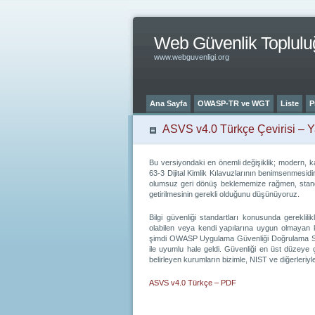
Web Güvenlik Toplulu
www.webguvenligi.org
Ana Sayfa
OWASP-TR ve WGT
Liste
P
ASVS v4.0 Türkçe Çevirisi – Y
Bu versiyondaki en önemli değişiklik; modern, ka
63-3 Dijital Kimlik Kılavuzlarının benimsenmesid
olumsuz geri dönüş beklememize rağmen, standa
getirilmesinin gerekli olduğunu düşünüyoruz.
Bilgi güvenliği standartları konusunda gereklili
olabilen veya kendi yapılarına uygun olmaya
şimdi OWASP Uygulama Güvenliği Doğrulama Sta
ile uyumlu hale geldi. Güvenliği en üst düzeye 
belirleyen kurumların bizimle, NIST ve diğerleriyle
ASVS v4.0 Türkçe – PDF