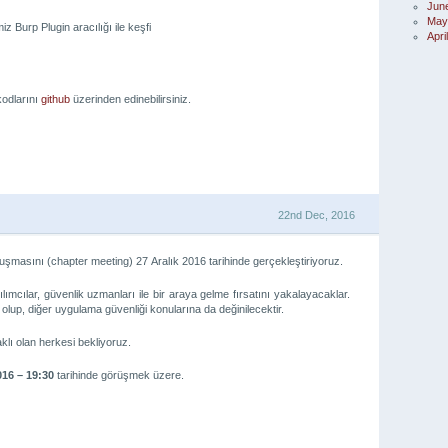
Jun
May
iz Burp Plugin aracılığı ile keşfi
Apri
 kodlarını
github
üzerinden edinebilirsiniz.
22nd Dec, 2016
şmasını (chapter meeting) 27 Aralık 2016 tarihinde gerçekleştiriyoruz.
tılımcılar, güvenlik uzmanları ile bir araya gelme fırsatını yakalayacaklar.
i olup, diğer uygulama güvenliği konularına da değinilecektir.
klı olan herkesi bekliyoruz.
016 – 19:30
tarihinde görüşmek üzere.