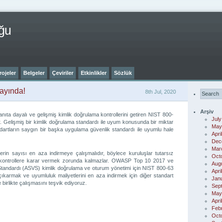
ğu
rojeler
Belgeler
Çeviriler
Etkinlikler
Sözlük
ayında!
8th Jul, 2020
Arşiv
nıta dayalı ve gelişmiş kimlik doğrulama kontrollerini getiren NIST 800-
July
ir. Gelişmiş bir kimlik doğrulama standardı ile uyum konusunda bir miktar
May
rtların saygın bir başka uygulama güvenlik standardı ile uyumlu hale
Apri
Dec
Mar
klerin sayısı en aza indirmeye çalışmalıdır, böylece kuruluşlar tutarsız
Oct
n kontrollere karar vermek zorunda kalmazlar. OWASP Top 10 2017 ve
Aug
ndardı (ASVS) kimlik doğrulama ve oturum yönetimi için NIST 800-63
Apri
çıkarmak ve uyumluluk maliyetlerini en aza indirmek için diğer standart
Jan
 birlikte çalışmasını teşvik ediyoruz.
Sep
May
Apri
Feb
Oct