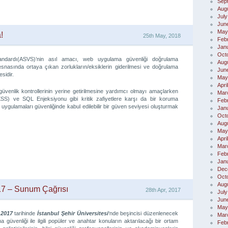
Sep
Aug
July
Jun
May
!
25th May, 2018
Feb
Jan
Oct
dardı(ASVS)’nin asıl amacı, web uygulama güvenliği doğrulama
Aug
esnasında ortaya çıkan zorlukların/eksiklerin giderilmesi ve doğrulama
Jun
sidir.
May
Apri
üvenlik kontrollerinin yerine getirilmesine yardımcı olmayı amaçlarken
Mar
XSS) ve SQL Enjeksiyonu gibi kritik zafiyetlere karşı da bir koruma
Feb
ygulamaları güvenliğinde kabul edilebilir bir güven seviyesi oluşturmak
Jan
Oct
Aug
May
Apri
Mar
Feb
Jan
Dec
Oct
Aug
7 – Sunum Çağrısı
28th Apr, 2017
July
Jun
May
 2017
tarihinde
İstanbul Şehir Üniversitesi
‘nde beşincisi düzenlenecek
Mar
venliği ile ilgili popüler ve anahtar konuların aktarılacağı bir ortam
Feb