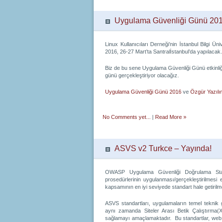
Uygulama Güvenliği Günü 20
Linux Kullanıcıları Derneği’nin İstanbul Bilgi Ün
2016, 26-27 Mart’ta Santralİstanbul’da yapılacak.
Biz de bu sene Uygulama Güvenliği Günü etkinli
günü gerçekleştiriyor olacağız.
Uygulama Güvenliği Günü 2016
ve
Özgür Yazılı
No Comments yet...
|
Read More »
ASVS v2 Turkce – Yayında!
OWASP Uygulama Güvenliği Doğrulama Stan
prosedürlerinin uygulanması/gerçekleştirilmesi 
kapsamının en iyi seviyede standart hale getirilme
ASVS standartları, uygulamaların temel teknik g
aynı zamanda Siteler Arası Betik Çalıştırma(
sağlamayı amaçlamaktadır. Bu standartlar, web u