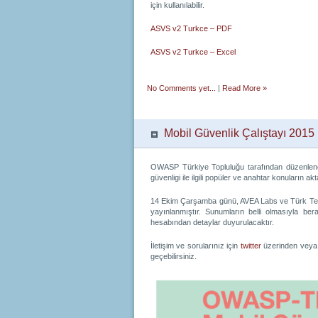
için kullanılabilir.
ASVS v2 Turkce – PDF
ASVS v2 Turkce – Excel
No Comments yet...
|
Read More »
Mobil Güvenlik Çalıştayı 2015
OWASP Türkiye Topluluğu tarafından düzenlene
güvenligi ile ilgili popüler ve anahtar konuların 
14 Ekim Çarşamba günü, AVEA Labs ve Türk Tele
yayınlanmıştır. Sunumların belli olmasıyla ber
hesabından detaylar duyurulacaktır.
İletişim ve sorularınız için
twitter
üzerinden vey
geçebilirsiniz.