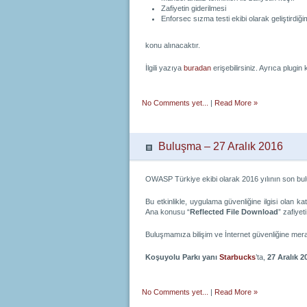
Zafiyetin giderilmesi
Enforsec sızma testi ekibi olarak geliştirdiğim
konu alınacaktır.
İlgili yazıya
buradan
erişebilirsiniz. Ayrıca plugin
No Comments yet...
|
Read More »
Buluşma – 27 Aralık 2016
OWASP Türkiye ekibi olarak 2016 yılının son bulu
Bu etkinlikle, uygulama güvenliğine ilgisi olan ka
Ana konusu “
Reflected File Download
” zafiyet
Buluşmamıza bilişim ve İnternet güvenliğine mera
Koşuyolu Parkı yanı
Starbucks
’ta,
27 Aralık 2
No Comments yet...
|
Read More »