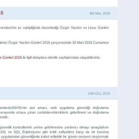
16
8th Mar, 2016
iversitesi’nin ev sahipliğinde düzenlediği Özgür Yazılım ve Linux Günleri
ğimizi Özgür Yazılım Günleri 2016 çerçevesinde 26 Mart 2016 Cumartesi
m Günleri 2016
ile ilgili detaylara etkinlik sayfalarından ulaşabilirsiniz.
14th Oct, 2015
dardı(ASVS)’nin asıl amacı, web uygulama güvenliği doğrulama
esnasında ortaya çıkan zorlukların/eksiklerin giderilmesi ve doğrulama
sidir.
üvenlik kontrollerinin yerine getirilmesine yardımcı olmayı amaçlarken
XSS) ve SQL Enjeksiyonu gibi kritik zafiyetlere karşı da bir koruma
ygulamaları güvenliğinde kabul edilebilir bir güven seviyesi oluşturmak