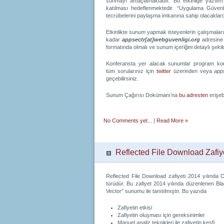
sunmayı amaçlamaktadır. Bu etkinliğe yazılım ge
katılması hedeflenmektedir. “Uygulama Güvenli
tecrübelerini paylaşma imkanına sahip olacaklard
Etkinlikte sunum yapmak isteyenlerin çalışmaların
kadar
appsectr[at]webguvenligi.org
adresine 
formatında olmalı ve sunum içeriğini detaylı şekil
Konferansta yer alacak sunumlar program komite
tüm sorularınız için
twitter
üzerinden veya
app
geçebilirsiniz.
Sunum Çağırısı Dokümanı’na
bu adresten
erişebi
No Comments yet...
|
Read More »
Reflected File Download Zafiyet
Reflected File Download zafiyeti 2014 yılında Or
türüdür. Bu zafiyet 2014 yılında düzenlenen B
Vector” sunumu ile tanıtılmıştır. Bu yazıda
Zafiyetin etkisi
Zafiyetin oluşması için gereksinimler
Manuel analiz teknikleri ile zafiyetin keşfi