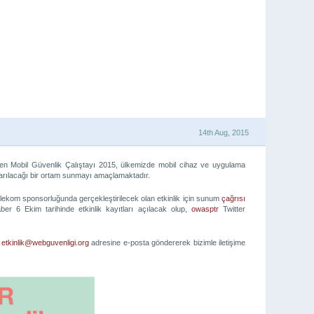
14th Aug, 2015
n Mobil Güvenlik Çalıştayı 2015, ülkemizde mobil cihaz ve uygulama
aktarılacağı bir ortam sunmayı amaçlamaktadır.
kom sponsorluğunda gerçekleştirilecek olan etkinlik için sunum
çağrısı
aber 6 Ekim tarihinde etkinlik kayıtları açılacak olup,
owasptr
Twitter
a
etkinlik@webguvenligi.org
adresine e-posta göndererek
bizimle iletişime