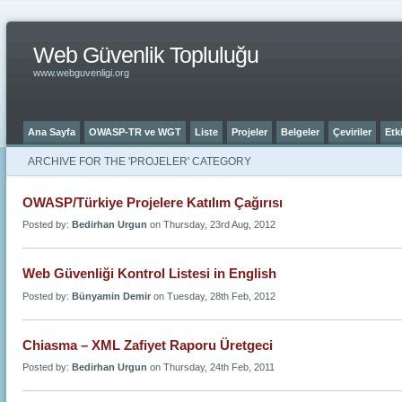
Web Güvenlik Topluluğu
www.webguvenligi.org
Ana Sayfa
OWASP-TR ve WGT
Liste
Projeler
Belgeler
Çeviriler
Etki
ARCHIVE FOR THE 'PROJELER' CATEGORY
OWASP/Türkiye Projelere Katılım Çağırısı
Posted by:
Bedirhan Urgun
on Thursday, 23rd Aug, 2012
Web Güvenliği Kontrol Listesi in English
Posted by:
Bünyamin Demir
on Tuesday, 28th Feb, 2012
Chiasma – XML Zafiyet Raporu Üretgeci
Posted by:
Bedirhan Urgun
on Thursday, 24th Feb, 2011