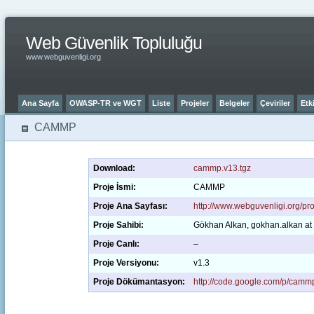
Web Güvenlik Topluluğu
www.webguvenligi.org
Ana Sayfa
OWASP-TR ve WGT
Liste
Projeler
Belgeler
Çeviriler
Etki
CAMMP
Download:
cammp.v13.tgz
Proje İsmi:
CAMMP
Proje Ana Sayfası:
http://www.webguvenligi.org/pr
Proje Sahibi:
Gökhan Alkan, gokhan.alkan at
Proje Canlı:
–
Proje Versiyonu:
v1.3
Proje Dökümantasyon:
http://code.google.com/p/cammp