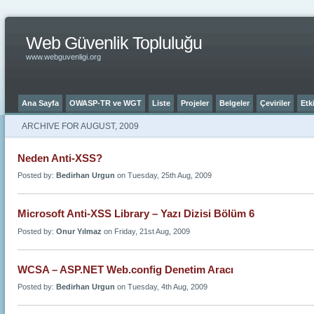
Web Güvenlik Topluluğu
www.webguvenligi.org
Ana Sayfa
OWASP-TR ve WGT
Liste
Projeler
Belgeler
Çeviriler
Etki
ARCHIVE FOR AUGUST, 2009
Neden Anti-XSS?
Posted by:
Bedirhan Urgun
on Tuesday, 25th Aug, 2009
Microsoft Anti-XSS Library – Yazı Dizisi Bölüm 6
Posted by:
Onur Yılmaz
on Friday, 21st Aug, 2009
WCSA – ASP.NET Web.config Denetim Aracı
Posted by:
Bedirhan Urgun
on Tuesday, 4th Aug, 2009