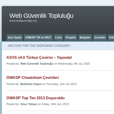
Web Güvenlik Topluluğu
www.webguvenligi.org
Ana Sayfa
OWASP-TR ve WGT
Liste
Projeler
Belgeler
Çeviriler
Etki
ARCHIVE FOR THE 'DÖKÜMAN' CATEGORY
ASVS v4.0 Türkçe Çevirisi – Yayında!
Posted by:
Web Güvenlik Topluluğu
on Wednesday, 8th Jul, 2020
OWASP Cheatsheet Çevirileri
Posted by:
Bedirhan Urgun
on Thursday, 11th Jul, 2013
OWASP Top Ten 2013 Duyuruldu
Posted by:
Onur Yılmaz
on Friday, 14th Jun, 2013