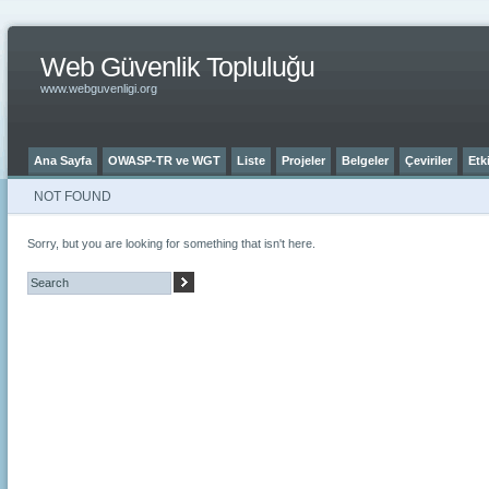
Web Güvenlik Topluluğu
www.webguvenligi.org
Ana Sayfa
OWASP-TR ve WGT
Liste
Projeler
Belgeler
Çeviriler
Etki
NOT FOUND
Sorry, but you are looking for something that isn't here.