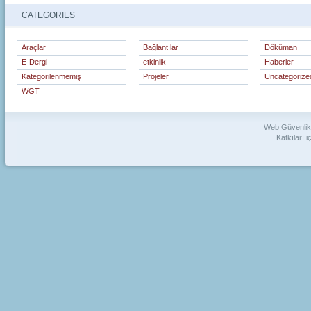
CATEGORIES
Araçlar
Bağlantılar
Döküman
E-Dergi
etkinlik
Haberler
Kategorilenmemiş
Projeler
Uncategorize
WGT
Web Güvenlik 
Katkıları i