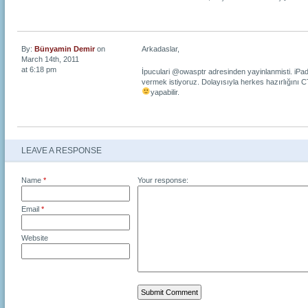
By:
Bünyamin Demir
on
Arkadaslar,
March 14th, 2011
at 6:18 pm
İpuculari @owasptr adresinden yayinlanmisti. iPa
vermek istiyoruz. Dolayısıyla herkes hazırlığını C
yapabilir.
LEAVE A RESPONSE
Name
*
Your response:
Email
*
Website