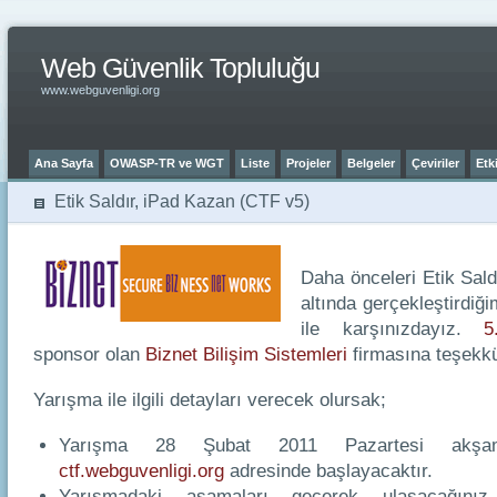
Web Güvenlik Topluluğu
www.webguvenligi.org
Ana Sayfa
OWASP-TR ve WGT
Liste
Projeler
Belgeler
Çeviriler
Etki
Etik Saldır, iPad Kazan (CTF v5)
Daha önceleri Etik Sald
altında gerçekleştirdiğ
ile karşınızdayız.
5
sponsor olan
Biznet Bilişim Sistemleri
firmasına teşekkü
Yarışma ile ilgili detayları verecek olursak;
Yarışma 28 Şubat 2011 Pazartesi akşamı
ctf.webguvenligi.org
adresinde başlayacaktır.
Yarışmadaki aşamaları geçerek ulaşacağınız 