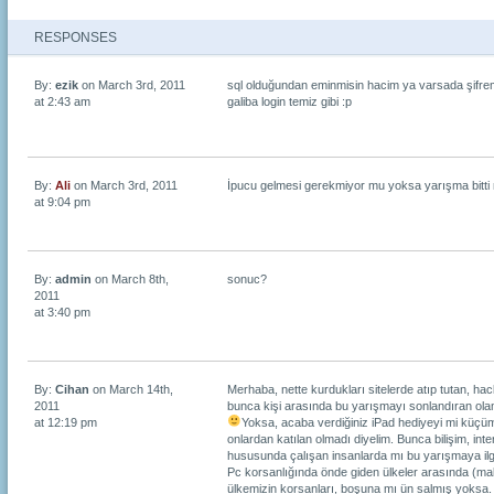
RESPONSES
By:
ezik
on March 3rd, 2011
sql olduğundan eminmisin hacim ya varsada şifre
at 2:43 am
galiba login temiz gibi :p
By:
Ali
on March 3rd, 2011
İpucu gelmesi gerekmiyor mu yoksa yarışma bitti 
at 9:04 pm
By:
admin
on March 8th,
sonuc?
2011
at 3:40 pm
By:
Cihan
on March 14th,
Merhaba, nette kurdukları sitelerde atıp tutan, ha
2011
bunca kişi arasında bu yarışmayı sonlandıran ol
at 12:19 pm
Yoksa, acaba verdiğiniz iPad hediyeyi mi küçü
onlardan katılan olmadı diyelim. Bunca bilişim, inte
hususunda çalışan insanlarda mı bu yarışmaya ilgi
Pc korsanlığında önde giden ülkeler arasında (ma
ülkemizin korsanları, boşuna mı ün salmış yoksa.