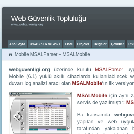
Web Güvenlik Topluluğu
www.webguvenligi.org
Ana Sayfa
OWASP-TR ve WGT
Liste
Projeler
Belgeler
Çeviriler
Etki
Mobile MSALParser – MSALMobile
webguvenligi.org
üzerinde kurulu
MSALParser
uyg
Mobile (6.1) yüklü akıllı cihazlarda kullanılabilecek
duvarı log analizi aracı olan
MSALMobile
‘ın ilk versiyo
MSALMobile
için aynı 
servis de yazılmıştır:
MS
Bu kapsamda
webguve
yapılan ve web uygul
tarafından yakalanan b