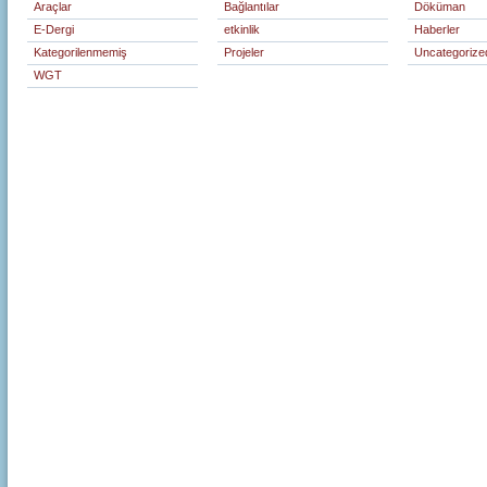
Araçlar
Bağlantılar
Döküman
E-Dergi
etkinlik
Haberler
Kategorilenmemiş
Projeler
Uncategorize
WGT