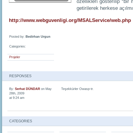
özellikleri gösterilip “bi
getirilerek herkese açılmı
http://www.webguvenligi.org/MSALService/web.php
Posted by:
Bedirhan Urgun
Categories:
Projeler
RESPONSES
By:
Serhat DÜNDAR
on May
Teşekkürler Owasp-tr.
28th, 2009
at 9:24 am
CATEGORIES