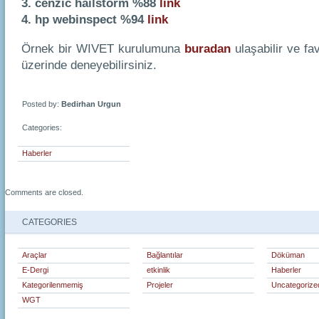
3. cenzic hailstorm %88
link
4. hp webinspect %94
link
Örnek bir WIVET kurulumuna
buradan
ulaşabilir ve fav
üzerinde deneyebilirsiniz.
Posted by:
Bedirhan Urgun
Categories:
Haberler
Comments are closed.
CATEGORIES
Araçlar
Bağlantılar
Döküman
E-Dergi
etkinlik
Haberler
Kategorilenmemiş
Projeler
Uncategorize
WGT