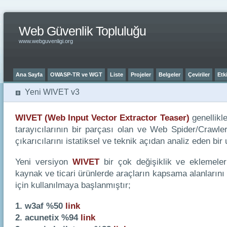
Web Güvenlik Topluluğu
www.webguvenligi.org
Ana Sayfa
OWASP-TR ve WGT
Liste
Projeler
Belgeler
Çeviriler
Etki
Yeni WIVET v3
WIVET (Web Input Vector Extractor Teaser)
genellikl
tarayıcılarının bir parçası olan ve Web Spider/Crawler
çıkarıcılarını istatiksel ve teknik açıdan analiz eden bi
Yeni versiyon
WIVET
bir çok değişiklik ve eklemeler
kaynak ve ticari ürünlerde araçların kapsama alanlarını
için kullanılmaya başlanmıştır;
1. w3af %50
link
2. acunetix %94
link