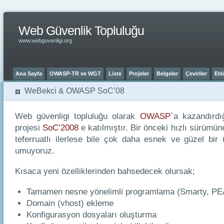
Web Güvenlik Topluluğu
www.webguvenligi.org
Ana Sayfa
OWASP-TR ve WGT
Liste
Projeler
Belgeler
Çeviriler
Etki
WeBekci & OWASP SoC’08
Web güvenligi topluluğu olarak
OWASP
`a kazandırd
projesi
SoC’2008
e katılmıştır. Bir önceki hızlı sürümü
teferruatlı ilerlese bile çok daha esnek ve güzel bir
umuyoruz.
Kısaca yeni özelliklerinden bahsedecek olursak;
Tamamen nesne yönelimli programlama (Smarty, P
Domain (vhost) ekleme
Konfigurasyon dosyaları oluşturma