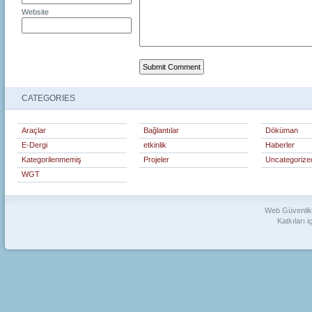
Website
CATEGORIES
Araçlar
Bağlantılar
Döküman
E-Dergi
etkinlik
Haberler
Kategorilenmemiş
Projeler
Uncategorize
WGT
Web Güvenlik 
Katkıları i