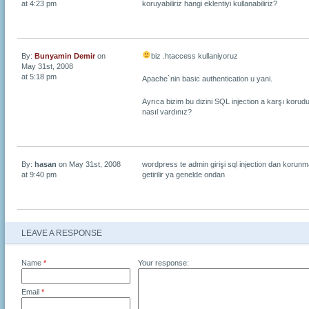
at 4:23 pm
koruyabiliriz hangi eklentiyi kullanabiliriz?
By:
Bunyamin Demir
on
biz .htaccess kullaniyoruz
May 31st, 2008
at 5:18 pm
Apache`nin basic authentication u yani.
Ayrıca bizim bu dizini SQL injection a karşı koru
nasıl vardınız?
By:
hasan
on May 31st, 2008
wordpress te admin girişi sql injection dan korunm
at 9:40 pm
getirilir ya genelde ondan
LEAVE A RESPONSE
Name
*
Your response:
Email
*