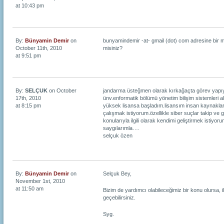
at 10:43 pm
By:
Bünyamin Demir
on
bunyamindemir -at- gmail (dot) com adresine bir mai
October 11th, 2010
misiniz?
at 9:51 pm
By:
SELÇUK
on October
jandarma üsteğmen olarak kırkağaçta görev yap
17th, 2010
ünv.enformatik bölümü yönetim bilişim sistemleri a
at 8:15 pm
yüksek lisansa başladım.lisansım insan kaynakla
çalışmak istiyorum.özellikle siber suçlar takip ve 
konularıyla ilgili olarak kendimi geliştirmek istiyoru
saygılarımla….
selçuk özen
By:
Bünyamin Demir
on
Selçuk Bey,
November 1st, 2010
at 11:50 am
Bizim de yardımcı olabileceğimiz bir konu olursa, i
geçebilirsiniz.
Syg.