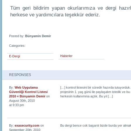
Tüm geri bildirim yapan okurlarımıza ve dergi hazı
herkese ve yardımcılara teşekkür ederiz.
Posted by:
Bünyamin Demir
Categories:
Haberler
E-Dergi
RESPONSES
By:
Web Uygulama
[…] kontrol listesini bir süredir hazırda tutuyorduk
Güvenliği Kontrol Listesi
projesinin 1. yaş günü ile paylaşalım istedik ve bu gü
2010 « Bünyamin Demir
on
herkesin kullanımına açtık. Bu yıl […]
August 30th, 2010
at 9:33 pm
By:
exasecurity.com
on
Bu dergi bence cok başarılı bizde burda yer almak 
September 20th, 2010