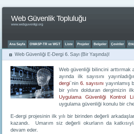
Web Güvenlik Topluluğu
www.webguvenligi.org
Ana Sayfa
OWASP-TR ve WGT
Liste
Projeler
Belgeler
Çeviriler
Etki
Web Güvenliği E-Dergi 6. Sayı (Bir Yaşında)!
Web güvenliği bilincini arttırmak
ayında ilk sayısını yayınladı
dergi
`nin
6. sayısını
yayınlamış b
bir yılını dolduran dergimizin ilk
Uygulama Güvenliği Kontrol Li
uygulama güvenliği konulu bir che
E-dergi projesinin ilk yılı bir birinden değerli arkadaşla
kazandı. Umarım siz değerli okurların da katkısıyl
devam eder.