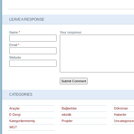
LEAVE A RESPONSE
Name
*
Your response:
Email
*
Website
CATEGORIES
Araçlar
Bağlantılar
Döküman
E-Dergi
etkinlik
Haberler
Kategorilenmemiş
Projeler
Uncategorize
WGT