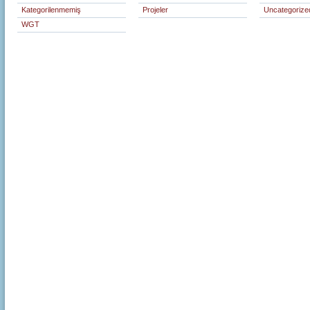
Kategorilenmemiş
Projeler
Uncategorize
WGT