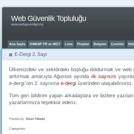
Web Güvenlik Topluluğu
www.webguvenligi.org
Ana Sayfa
OWASP-TR ve WGT
Liste
Projeler
Belgeler
Çeviriler
Etki
E-Dergi 2. Sayı
Ülkemizdeki ve sektördeki boşluğu doldurmak ve web gü
arttırmak amacıyla Ağustos ayında
ilk sayısını
yayınla
e-dergi`nin 2. sayısına
e-dergi
üzerinden ulaşabilirsiniz.
Tüm geri bildirim yapan arkadaşlara ve bizlere yazılar
yazarlarımıza teşekkür ederiz.
Posted by:
Onur Yılmaz
Categories: