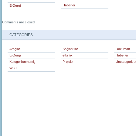
Haberler
E-Dergi
Comments are closed.
CATEGORIES
Araçlar
Bağlantılar
Döküman
E-Dergi
etkinlik
Haberler
Kategorilenmemiş
Projeler
Uncategorize
WGT