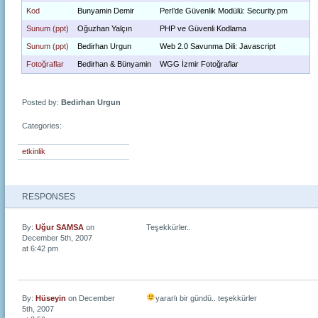
Kod
Bunyamin Demir
Perl’de Güvenlik Modülü: Security.pm
Sunum (ppt)
Oğuzhan Yalçın
PHP ve Güvenli Kodlama
Sunum (ppt)
Bedirhan Urgun
Web 2.0 Savunma Dili: Javascript
Fotoğraflar
Bedirhan & Bünyamin
WGG İzmir Fotoğraflar
Posted by:
Bedirhan Urgun
Categories:
etkinlik
RESPONSES
By:
Uğur SAMSA
on
Teşekkürler..
December 5th, 2007
at 6:42 pm
By:
Hüseyin
on December
yararlı bir gündü.. teşekkürler
5th, 2007