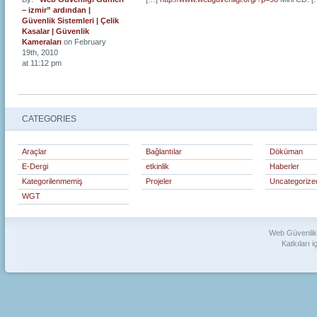
– izmir” ardından |
Güvenlik Sistemleri | Çelik
Kasalar | Güvenlik
Kameraları
on February
19th, 2010
at 11:12 pm
CATEGORIES
Araçlar
Bağlantılar
Döküman
E-Dergi
etkinlik
Haberler
Kategorilenmemiş
Projeler
Uncategorize
WGT
Web Güvenlik 
Katkıları i