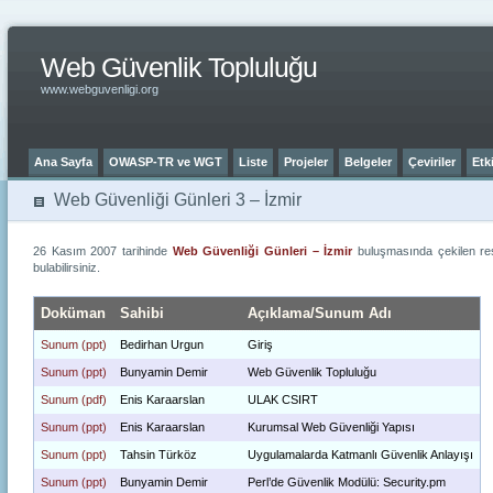
Web Güvenlik Topluluğu
www.webguvenligi.org
Ana Sayfa
OWASP-TR ve WGT
Liste
Projeler
Belgeler
Çeviriler
Etki
Web Güvenliği Günleri 3 – İzmir
26 Kasım 2007 tarihinde
Web Güvenliği Günleri – İzmir
buluşmasında çekilen res
bulabilirsiniz.
Doküman
Sahibi
Açıklama/Sunum Adı
Sunum (ppt)
Bedirhan Urgun
Giriş
Sunum (ppt)
Bunyamin Demir
Web Güvenlik Topluluğu
Sunum (pdf)
Enis Karaarslan
ULAK CSIRT
Sunum (ppt)
Enis Karaarslan
Kurumsal Web Güvenliği Yapısı
Sunum (ppt)
Tahsin Türköz
Uygulamalarda Katmanlı Güvenlik Anlayışı
Sunum (ppt)
Bunyamin Demir
Perl’de Güvenlik Modülü: Security.pm