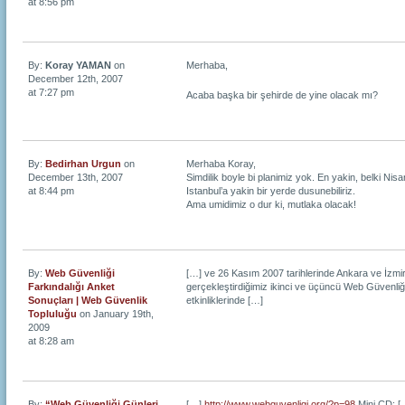
at 8:56 pm
By:
Koray YAMAN
on
Merhaba,
December 12th, 2007
at 7:27 pm
Acaba başka bir şehirde de yine olacak mı?
By:
Bedirhan Urgun
on
Merhaba Koray,
December 13th, 2007
Simdilik boyle bi planimiz yok. En yakin, belki Nis
at 8:44 pm
Istanbul’a yakin bir yerde dusunebiliriz.
Ama umidimiz o dur ki, mutlaka olacak!
By:
Web Güvenliği
[…] ve 26 Kasım 2007 tarihlerinde Ankara ve İzmi
Farkındalığı Anket
gerçekleştirdiğimiz ikinci ve üçüncü Web Güvenliğ
Sonuçları | Web Güvenlik
etkinliklerinde […]
Topluluğu
on January 19th,
2009
at 8:28 am
By:
“Web Güvenliği Günleri
[…]
http://www.webguvenligi.org/?p=98
Mini CD: [