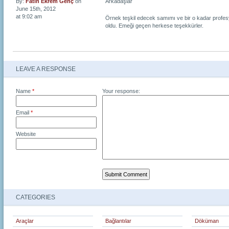
By:
Fatih Ekrem Genç
on
Arkadaşlar
June 15th, 2012
at 9:02 am
Örnek teşkil edecek samımı ve bir o kadar profes
oldu. Emeği geçen herkese teşekkürler.
LEAVE A RESPONSE
Name
*
Your response:
Email
*
Website
CATEGORIES
Araçlar
Bağlantılar
Döküman