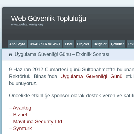
Web Güvenlik Topluluğu
www.webguvenligi.org
Ana Sayfa
OWASP-TR ve WGT
Liste
Projeler
Belgeler
Çeviriler
Etki
Uygulama Güvenliği Günü – Etkinlik Sonrası
9 Haziran 2012 Cumartesi günü Sultanahmet’te bulunan
Rektörlük Binası’nda
Uygulama Güvenliği Günü
etkin
bulunuyoruz.
Öncelikle etkinliğe sponsor olarak destek veren ve katıl
–
Avanteg
–
Biznet
–
Mavituna Security Ltd
–
Symturk