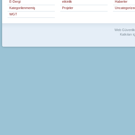
E-Dergi
etkinlik
Haberler
Kategorilenmemiş
Projeler
Uncategorize
WGT
Web Güvenlik 
Katkıları i