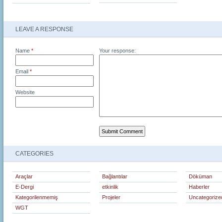
LEAVE A RESPONSE
Name
*
Your response:
Email
*
Website
CATEGORIES
Araçlar
Bağlantılar
Döküman
E-Dergi
etkinlik
Haberler
Kategorilenmemiş
Projeler
Uncategorize
WGT