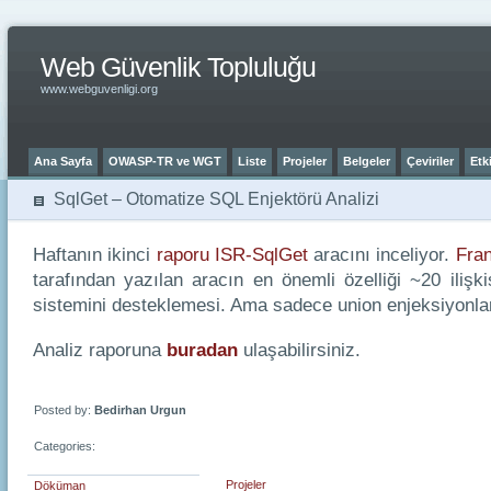
Web Güvenlik Topluluğu
www.webguvenligi.org
Ana Sayfa
OWASP-TR ve WGT
Liste
Projeler
Belgeler
Çeviriler
Etki
SqlGet – Otomatize SQL Enjektörü Analizi
Haftanın ikinci
raporu
ISR-SqlGet
aracını inceliyor.
Fra
tarafından yazılan aracın en önemli özelliği ~20 ilişk
sistemini desteklemesi. Ama sadece union enjeksiyonla
Analiz raporuna
buradan
ulaşabilirsiniz.
Posted by:
Bedirhan Urgun
Categories:
Projeler
Döküman