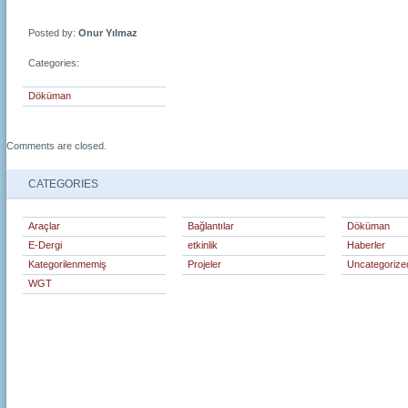
Posted by:
Onur Yılmaz
Categories:
Döküman
Comments are closed.
CATEGORIES
Araçlar
Bağlantılar
Döküman
E-Dergi
etkinlik
Haberler
Kategorilenmemiş
Projeler
Uncategorize
WGT