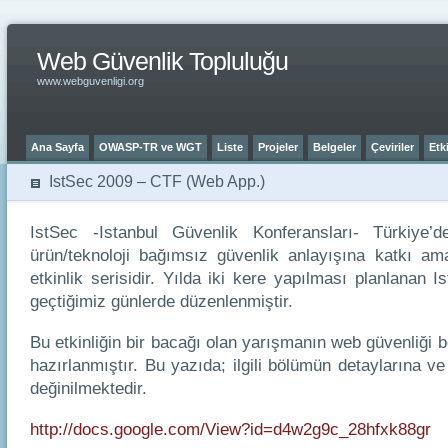
Web Güvenlik Topluluğu
www.webguvenligi.org
Ana Sayfa
OWASP-TR ve WGT
Liste
Projeler
Belgeler
Çeviriler
Etki
IstSec 2009 – CTF (Web App.)
IstSec -Istanbul Güvenlik Konferansları- Türkiye’de
ürün/teknoloji bağımsız güvenlik anlayışına katkı am
etkinlik serisidir. Yılda iki kere yapılması planlanan Ist
geçtiğimiz günlerde düzenlenmiştir.
Bu etkinliğin bir bacağı olan yarışmanın web güvenliği
hazırlanmıştır. Bu yazıda; ilgili bölümün detaylarına
değinilmektedir.
http://docs.google.com/View?id=d4w2g9c_28hfxk88gr