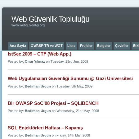
Web Güvenlik Topluluğu
www.webguvenligi.org
Ana Sayfa
OWASP-TR ve WGT
Liste
Projeler
Belgeler
Çeviriler
Etki
IstSec 2009 – CTF (Web App.)
Posted by:
Onur Yılmaz
on Tuesday, 23rd Jun, 2009
Web Uygulamaları Güvenliği Sunumu @ Gazi Universitesi
Posted by:
Bedirhan Urgun
on Tuesday, 5th May, 2009
Bir OWASP SoC’08 Projesi – SQLiBENCH
Posted by:
Bedirhan Urgun
on Wednesday, 21st May, 2008
SQL Enjektörleri Haftası – Kapanış
Posted by:
Bedirhan Urgun
on Friday, 14th Mar, 2008