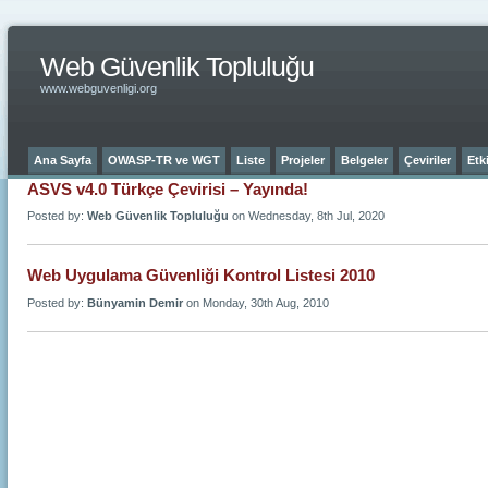
Web Güvenlik Topluluğu
www.webguvenligi.org
Ana Sayfa
OWASP-TR ve WGT
Liste
Projeler
Belgeler
Çeviriler
Etki
ASVS v4.0 Türkçe Çevirisi – Yayında!
Posted by:
Web Güvenlik Topluluğu
on Wednesday, 8th Jul, 2020
Web Uygulama Güvenliği Kontrol Listesi 2010
Posted by:
Bünyamin Demir
on Monday, 30th Aug, 2010