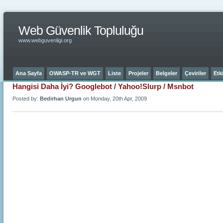
Web Güvenlik Topluluğu
www.webguvenligi.org
Ana Sayfa
OWASP-TR ve WGT
Liste
Projeler
Belgeler
Çeviriler
Etki
Hangisi Daha İyi? Googlebot / Yahoo!Slurp / Msnbot
Posted by:
Bedirhan Urgun
on Monday, 20th Apr, 2009