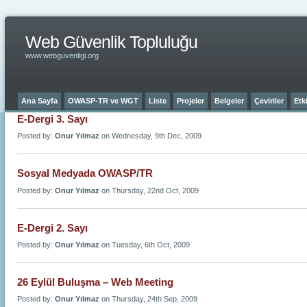
Web Güvenlik Topluluğu
www.webguvenligi.org
Ana Sayfa
OWASP-TR ve WGT
Liste
Projeler
Belgeler
Çeviriler
Etki
E-Dergi 3. Sayı
Posted by:
Onur Yılmaz
on Wednesday, 9th Dec, 2009
Sosyal Medyada OWASP/TR
Posted by:
Onur Yılmaz
on Thursday, 22nd Oct, 2009
E-Dergi 2. Sayı
Posted by:
Onur Yılmaz
on Tuesday, 6th Oct, 2009
26 Eylül Buluşma – Web Meeting
Posted by:
Onur Yılmaz
on Thursday, 24th Sep, 2009