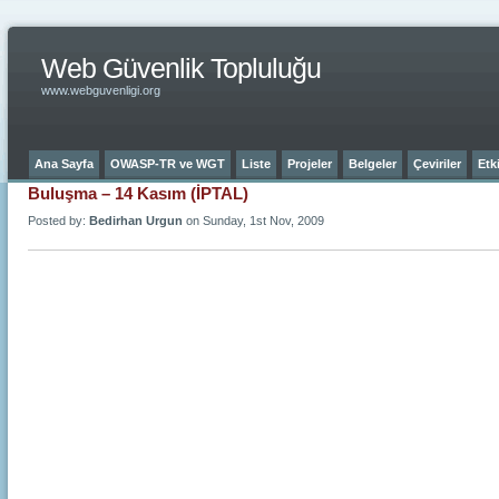
Web Güvenlik Topluluğu
www.webguvenligi.org
Ana Sayfa
OWASP-TR ve WGT
Liste
Projeler
Belgeler
Çeviriler
Etki
Buluşma – 14 Kasım (İPTAL)
Posted by:
Bedirhan Urgun
on Sunday, 1st Nov, 2009