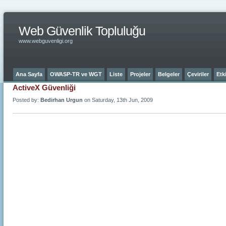
Web Güvenlik Topluluğu
www.webguvenligi.org
Ana Sayfa
OWASP-TR ve WGT
Liste
Projeler
Belgeler
Çeviriler
Etki
ActiveX Güvenliği
Posted by:
Bedirhan Urgun
on Saturday, 13th Jun, 2009