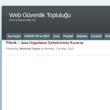
Web Güvenlik Topluluğu
www.webguvenligi.org
Ana Sayfa
OWASP-TR ve WGT
Liste
Projeler
Belgeler
Çeviriler
Etki
Piknik – Java Uygulama Geliştiriciniz Kızarsa
Posted by:
Bedirhan Urgun
on Monday, 17th May, 2010